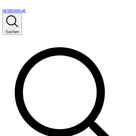
nextroom.at
Suchen