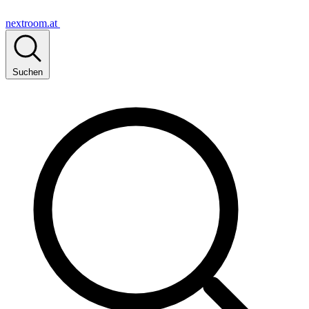
nextroom.at
Suchen