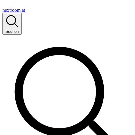
nextroom.at
Suchen