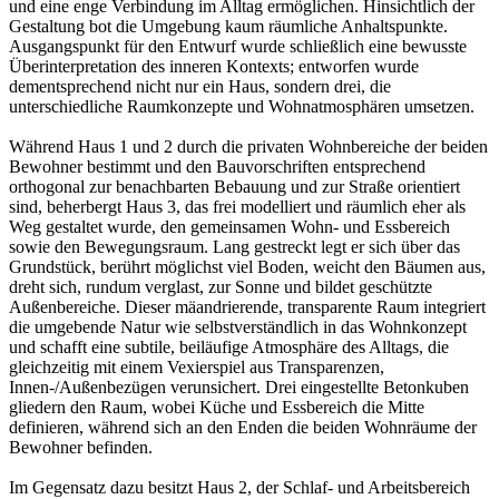
und eine enge Verbindung im Alltag ermöglichen. Hinsichtlich der
Gestaltung bot die Umgebung kaum räumliche Anhaltspunkte.
Ausgangspunkt für den Entwurf wurde schließlich eine bewusste
Überinterpretation des inneren Kontexts; entworfen wurde
dementsprechend nicht nur ein Haus, sondern drei, die
unterschiedliche Raumkonzepte und Wohnatmosphären umsetzen.
Während Haus 1 und 2 durch die privaten Wohnbereiche der beiden
Bewohner bestimmt und den Bauvorschriften entsprechend
orthogonal zur benachbarten Bebauung und zur Straße orientiert
sind, beherbergt Haus 3, das frei modelliert und räumlich eher als
Weg gestaltet wurde, den gemeinsamen Wohn- und Essbereich
sowie den Bewegungsraum. Lang gestreckt legt er sich über das
Grundstück, berührt möglichst viel Boden, weicht den Bäumen aus,
dreht sich, rundum verglast, zur Sonne und bildet geschützte
Außenbereiche. Dieser mäandrierende, transparente Raum integriert
die umgebende Natur wie selbstverständlich in das Wohnkonzept
und schafft eine subtile, beiläufige Atmosphäre des Alltags, die
gleichzeitig mit einem Vexierspiel aus Transparenzen,
Innen-/Außenbezügen verunsichert. Drei eingestellte Betonkuben
gliedern den Raum, wobei Küche und Essbereich die Mitte
definieren, während sich an den Enden die beiden Wohnräume der
Bewohner befinden.
Im Gegensatz dazu besitzt Haus 2, der Schlaf- und Arbeitsbereich