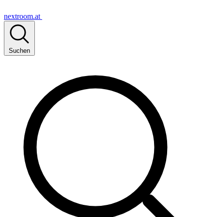
nextroom.at
Suchen