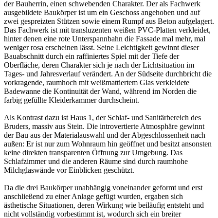
der Bauherrin, einen schwebenden Charakter. Der als Fachwerk
ausgebildete Baukörper ist um ein Geschoss angehoben und auf
zwei gespreizten Stützen sowie einem Rumpf aus Beton aufgelagert.
Das Fachwerk ist mit transluzenten weißen PVC-Platten verkleidet,
hinter denen eine rote Unterspannbahn die Fassade mal mehr, mal
weniger rosa erscheinen lässt. Seine Leichtigkeit gewinnt dieser
Bauabschnitt durch ein raffiniertes Spiel mit der Tiefe der
Oberfläche, deren Charakter sich je nach der Lichtsituation im
Tages- und Jahresverlauf verändert. An der Südseite durchbricht die
vorkragende, raumhoch mit weißmattiertem Glas verkleidete
Badewanne die Kontinuität der Wand, während im Norden die
farbig gefüllte Kleiderkammer durchscheint.
Als Kontrast dazu ist Haus 1, der Schlaf- und Sanitärbereich des
Bruders, massiv aus Stein. Die introvertierte Atmosphäre gewinnt
der Bau aus der Materialauswahl und der Abgeschlossenheit nach
außen: Er ist nur zum Wohnraum hin geöffnet und besitzt ansonsten
keine direkten transparenten Öffnung zur Umgebung. Das
Schlafzimmer und die anderen Räume sind durch raumhohe
Milchglaswände vor Einblicken geschützt.
Da die drei Baukörper unabhängig voneinander geformt und erst
anschließend zu einer Anlage gefügt wurden, ergaben sich
ästhetische Situationen, deren Wirkung wie beiläufig entsteht und
nicht vollständig vorbestimmt ist, wodurch sich ein breiter