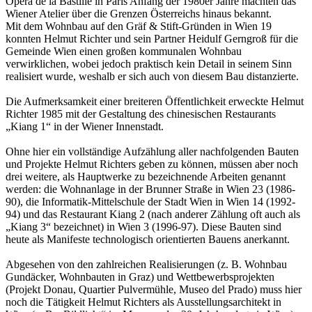
Opéra de la Bastille in Paris Anfang der 1980er Jahre machten das
Wiener Atelier über die Grenzen Österreichs hinaus bekannt.
Mit dem Wohnbau auf den Gräf & Stift-Gründen in Wien 19
konnten Helmut Richter und sein Partner Heidulf Gerngroß für die
Gemeinde Wien einen großen kommunalen Wohnbau
verwirklichen, wobei jedoch praktisch kein Detail in seinem Sinn
realisiert wurde, weshalb er sich auch von diesem Bau distanzierte.
Die Aufmerksamkeit einer breiteren Öffentlichkeit erweckte Helmut
Richter 1985 mit der Gestaltung des chinesischen Restaurants
„Kiang 1“ in der Wiener Innenstadt.
Ohne hier ein vollständige Aufzählung aller nachfolgenden Bauten
und Projekte Helmut Richters geben zu können, müssen aber noch
drei weitere, als Hauptwerke zu bezeichnende Arbeiten genannt
werden: die Wohnanlage in der Brunner Straße in Wien 23 (1986-
90), die Informatik-Mittelschule der Stadt Wien in Wien 14 (1992-
94) und das Restaurant Kiang 2 (nach anderer Zählung oft auch als
„Kiang 3“ bezeichnet) in Wien 3 (1996-97). Diese Bauten sind
heute als Manifeste technologisch orientierten Bauens anerkannt.
Abgesehen von den zahlreichen Realisierungen (z. B. Wohnbau
Gundäcker, Wohnbauten in Graz) und Wettbewerbsprojekten
(Projekt Donau, Quartier Pulvermühle, Museo del Prado) muss hier
noch die Tätigkeit Helmut Richters als Ausstellungsarchitekt in