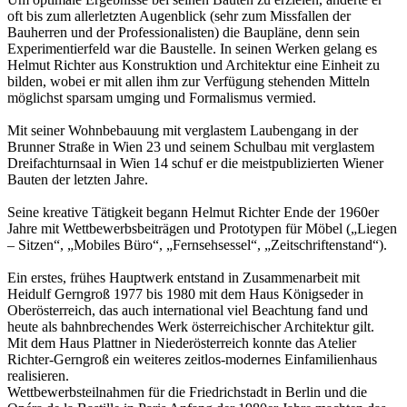
oft bis zum allerletzten Augenblick (sehr zum Missfallen der
Bauherren und der Professionalisten) die Baupläne, denn sein
Experimentierfeld war die Baustelle. In seinen Werken gelang es
Helmut Richter aus Konstruktion und Architektur eine Einheit zu
bilden, wobei er mit allen ihm zur Verfügung stehenden Mitteln
möglichst sparsam umging und Formalismus vermied.
Mit seiner Wohnbebauung mit verglastem Laubengang in der
Brunner Straße in Wien 23 und seinem Schulbau mit verglastem
Dreifachturnsaal in Wien 14 schuf er die meistpublizierten Wiener
Bauten der letzten Jahre.
Seine kreative Tätigkeit begann Helmut Richter Ende der 1960er
Jahre mit Wettbewerbsbeiträgen und Prototypen für Möbel („Liegen
– Sitzen“, „Mobiles Büro“, „Fernsehsessel“, „Zeitschriftenstand“).
Ein erstes, frühes Hauptwerk entstand in Zusammenarbeit mit
Heidulf Gerngroß 1977 bis 1980 mit dem Haus Königseder in
Oberösterreich, das auch international viel Beachtung fand und
heute als bahnbrechendes Werk österreichischer Architektur gilt.
Mit dem Haus Plattner in Niederösterreich konnte das Atelier
Richter-Gerngroß ein weiteres zeitlos-modernes Einfamilienhaus
realisieren.
Wettbewerbsteilnahmen für die Friedrichstadt in Berlin und die