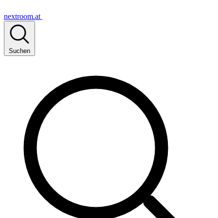
nextroom.at
Suchen