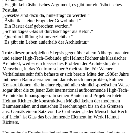
„Es gibt kein ästhetisches Argument, es gibt nur ein ästhetisches
Postulat.“
„Gesetze sind dazu da, hinterfragt zu werden.“
„Ästhetik ist eine Frage der Gewohnheit.“
„Ein Raster darf gebrochen werden.“
„Schmutziges Glas ist durchsichtiger als Beton.“
„Querdurchlüftung ist unverzichtbar.“
„Es gibt ein Leben außerhalb der Architektur.“
Trotz dieser prinzipiellen Skepsis gegenüber allem Althergebrachten
und seiner High-Tech-Gebäude gilt Helmut Richter als klassischer
Architekt, weil er ein klassisches Problem der Architektur, den
Menschen, in das Zentrum seiner Arbeit stellte. Für Wiener
Verhältnisse sehr früh befasste er sich bereits Mitte der 1980er Jahre
mit neuen Baumaterialien und damals noch unerprobten, kühnen
Konstruktionen, die in einer eigentümlich sinnlich-poetischen Weise
sogar über die zu jener Zeit international aufkommende High-Tech-
Architektur hinausgingen. In seinen Bauten und Projekten lotete
Helmut Richter die konstruktiven Möglichkeiten der modernen
Baumaterialien und statischen Berechnungen bis an die Grenzen
aus. Gemäß einem Satz von Le Corbusier „Jeder Mensch hat Recht
auf Licht“ ist Glas das bestimmende Element im Werk Helmut
Richters.
Um optimale Ergebnisse bei seinen Bauten zu erzielen, änderte er