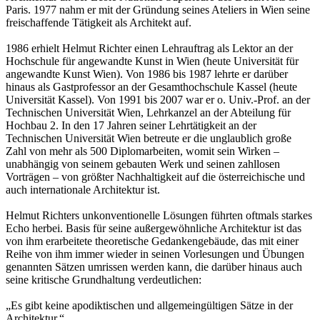
Paris. 1977 nahm er mit der Gründung seines Ateliers in Wien seine
freischaffende Tätigkeit als Architekt auf.
1986 erhielt Helmut Richter einen Lehrauftrag als Lektor an der
Hochschule für angewandte Kunst in Wien (heute Universität für
angewandte Kunst Wien). Von 1986 bis 1987 lehrte er darüber
hinaus als Gastprofessor an der Gesamthochschule Kassel (heute
Universität Kassel). Von 1991 bis 2007 war er o. Univ.-Prof. an der
Technischen Universität Wien, Lehrkanzel an der Abteilung für
Hochbau 2. In den 17 Jahren seiner Lehrtätigkeit an der
Technischen Universität Wien betreute er die unglaublich große
Zahl von mehr als 500 Diplomarbeiten, womit sein Wirken –
unabhängig von seinem gebauten Werk und seinen zahllosen
Vorträgen – von größter Nachhaltigkeit auf die österreichische und
auch internationale Architektur ist.
Helmut Richters unkonventionelle Lösungen führten oftmals starkes
Echo herbei. Basis für seine außergewöhnliche Architektur ist das
von ihm erarbeitete theoretische Gedankengebäude, das mit einer
Reihe von ihm immer wieder in seinen Vorlesungen und Übungen
genannten Sätzen umrissen werden kann, die darüber hinaus auch
seine kritische Grundhaltung verdeutlichen:
„Es gibt keine apodiktischen und allgemeingültigen Sätze in der
Architektur.“