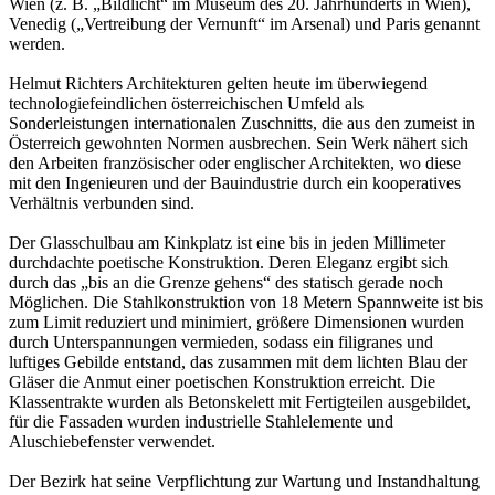
Wien (z. B. „Bildlicht“ im Museum des 20. Jahrhunderts in Wien),
Venedig („Vertreibung der Vernunft“ im Arsenal) und Paris genannt
werden.
Helmut Richters Architekturen gelten heute im überwiegend
technologiefeindlichen österreichischen Umfeld als
Sonderleistungen internationalen Zuschnitts, die aus den zumeist in
Österreich gewohnten Normen ausbrechen. Sein Werk nähert sich
den Arbeiten französischer oder englischer Architekten, wo diese
mit den Ingenieuren und der Bauindustrie durch ein kooperatives
Verhältnis verbunden sind.
Der Glasschulbau am Kinkplatz ist eine bis in jeden Millimeter
durchdachte poetische Konstruktion. Deren Eleganz ergibt sich
durch das „bis an die Grenze gehens“ des statisch gerade noch
Möglichen. Die Stahlkonstruktion von 18 Metern Spannweite ist bis
zum Limit reduziert und minimiert, größere Dimensionen wurden
durch Unterspannungen vermieden, sodass ein filigranes und
luftiges Gebilde entstand, das zusammen mit dem lichten Blau der
Gläser die Anmut einer poetischen Konstruktion erreicht. Die
Klassentrakte wurden als Betonskelett mit Fertigteilen ausgebildet,
für die Fassaden wurden industrielle Stahlelemente und
Aluschiebefenster verwendet.
Der Bezirk hat seine Verpflichtung zur Wartung und Instandhaltung