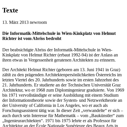
Texte
13. März 2013
newroom
Die Informatik-Mittelschule in Wien-Kinkplatz von Helmut
Richter ist vom Abriss bedroht
Der beabsichtigte Abriss der Informatik-Mittelschule in Wien-
Kinkplatz von Helmut Richter (erbaut 1992-94) ist der Anlass an
ihren etwas in Vergessenheit geratenen Architekten zu erinnern.
Der Architekt Helmut Richter (geboren am 13. Juni 1941 in Graz)
zählt zu den prägenden Architektenpersönlichkeiten Österreichs im
letzten Viertel des 20. Jahrhunderts sowie im ersten Jahrzehnt des
21. Jahrhunderts. Er studierte an der Technischen Universität Graz
Architektur, wo er 1968 zum Diplomingenieur graduierte. Von 1969
bis 1971 vervollständigte er seine Ausbildung mit einem Studium
der Informationstheorie sowie der System- und Netzwerktheorie an
der University of California in Los Angeles, wo er auch als
Forschungsassistent tätig war. In dieser Zeit „verwandelte“ er sich –
auch durch sein Interesse für Mathematik – vom „Baukünstler“ zum
„Ingenieurarchitekten“. 1971 bis 1975 lehrte er als Professor für
Architektur an der École Nationale Supérieure des Beaux Arts in