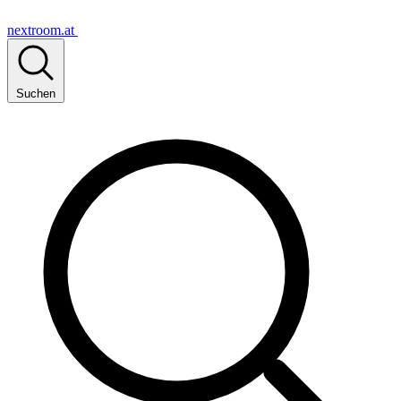
nextroom.at
Suchen