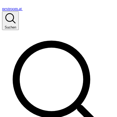
nextroom.at
Suchen