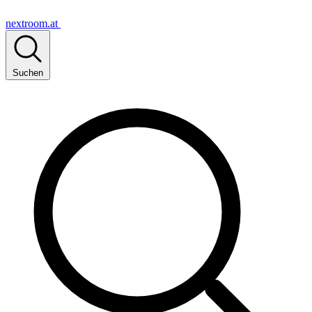
nextroom.at
Suchen