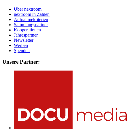
Über nextroom
nextroom in Zahlen
Aufnahmekriterien
Sammlungspartner
Kooperationen
Jahrespartner
Newsletter
Werben
Spenden
Unsere Partner: