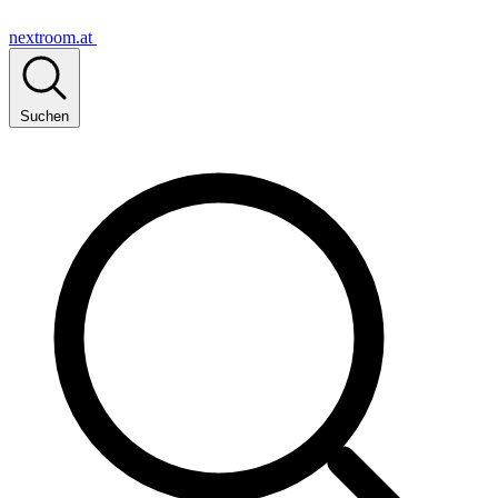
nextroom.at
Suchen