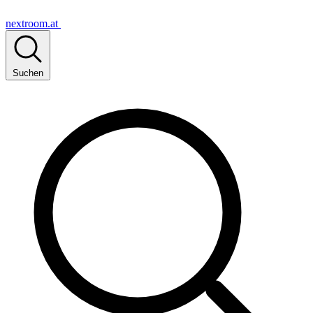
nextroom.at
Suchen