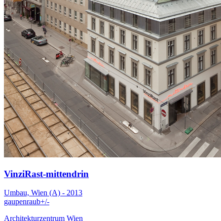
VinziRast-mittendrin
Umbau, Wien (A) - 2013
gaupenraub+/-
Architekturzentrum Wien