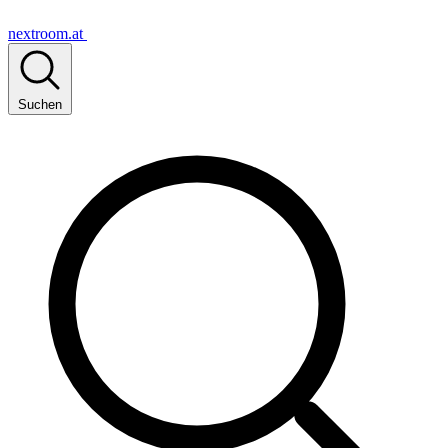
nextroom.at
Suchen