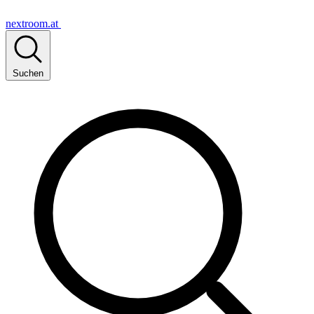
nextroom.at
Suchen