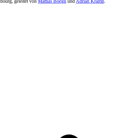
ibourg, geleitet von
Mattias Boegli
und
Adrian Kramp
.