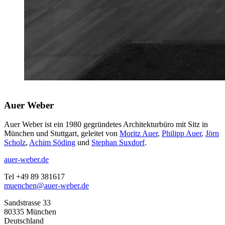
Auer Weber
Auer Weber ist ein 1980 gegründetes Architekturbüro mit Sitz in
München und Stuttgart, geleitet von
Moritz Auer
,
Philipp Auer
,
Jörn
Scholz
,
Achim Söding
und
Stephan Suxdorf
.
auer-weber.de
Tel +49 89 381617
muenchen@auer-weber.de
Sandstrasse 33
80335 München
Deutschland