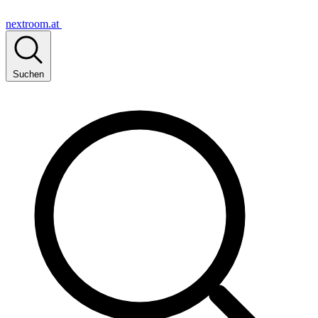
nextroom.at
Suchen