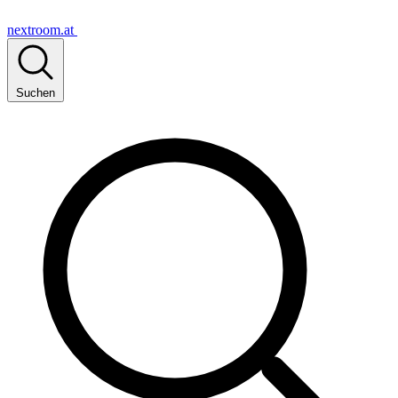
nextroom.at
Suchen