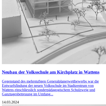
Neubau der Volksschule am Kirchplatz in Wattens
Gegenstand des mehrstufigen Generalplanerwettbewerbs war die
Entwurfsfindung der neuen Volksschule im Stadtzentrum von
Wattens einschliesslich sonderpädagogischem Schulzweig und
Ganztagesbetreuung im Umfang...
14.03.2024