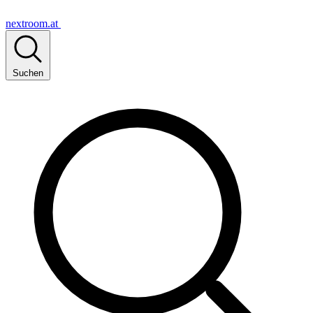
nextroom.at
Suchen