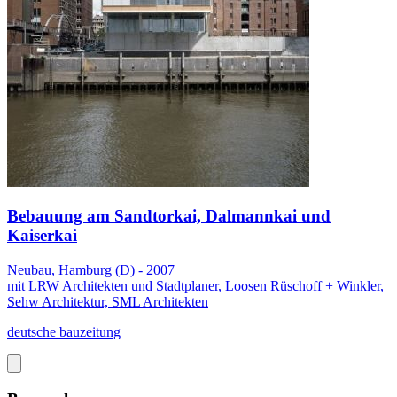
Bebauung am Sandtorkai, Dalmannkai und
Kaiserkai
Neubau, Hamburg (D) - 2007
mit LRW Architekten und Stadtplaner, Loosen Rüschoff + Winkler,
Sehw Architektur, SML Architekten
deutsche bauzeitung