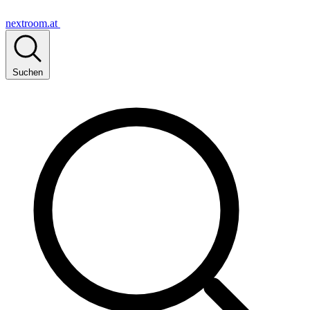
nextroom.at
Suchen