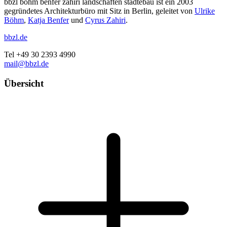
bbzl böhm benfer zahiri landschaften städtebau ist ein 2003
gegründetes Architekturbüro mit Sitz in Berlin, geleitet von
Ulrike
Böhm
,
Katja Benfer
und
Cyrus Zahiri
.
bbzl.de
Tel +49 30 2393 4990
mail@bbzl.de
Übersicht