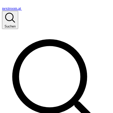
nextroom.at
Suchen