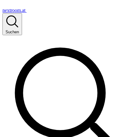
nextroom.at
Suchen