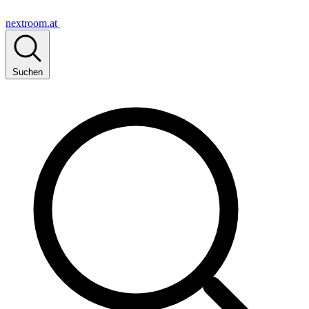
nextroom.at
Suchen