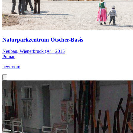
Naturparkzentrum Ötscher-Basis
Neubau, Wienerbruck (A) - 2015
Pumar
newroom