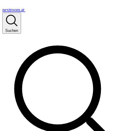
nextroom.at
Suchen