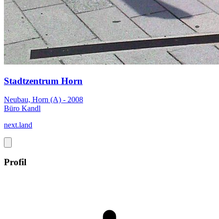
Stadtzentrum Horn
Neubau, Horn (A) - 2008
Büro Kandl
next.land
Profil