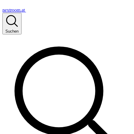
nextroom.at
Suchen