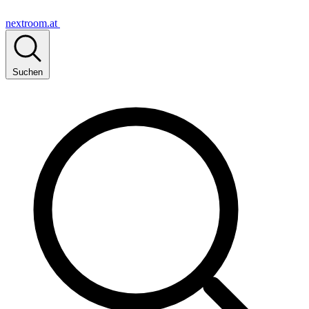
nextroom.at
Suchen