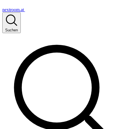
nextroom.at
Suchen