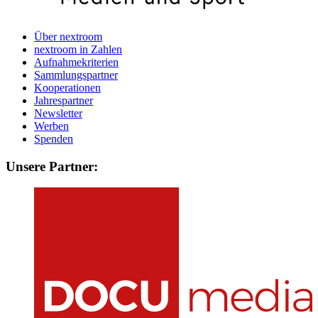
Über nextroom
nextroom in Zahlen
Aufnahmekriterien
Sammlungspartner
Kooperationen
Jahrespartner
Newsletter
Werben
Spenden
Unsere Partner: