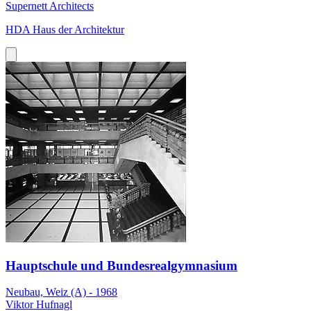
Supernett Architects
HDA Haus der Architektur
Hauptschule und Bundesrealgymnasium
Neubau, Weiz (A) - 1968
Viktor Hufnagl