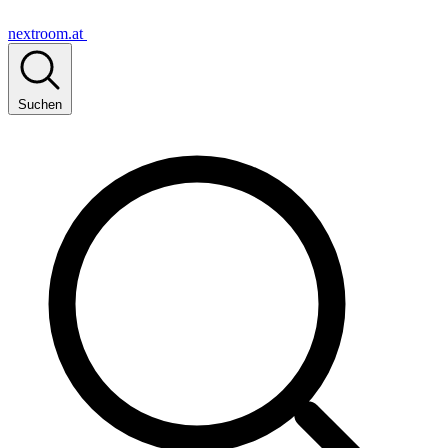
nextroom.at
Suchen