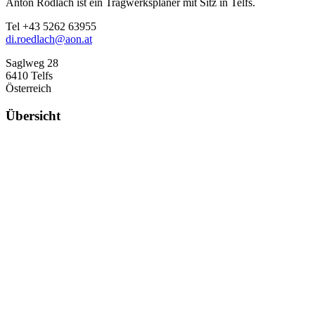
Anton Rödlach ist ein Tragwerksplaner mit Sitz in Telfs.
Tel +43 5262 63955
di.roedlach@aon.at
Saglweg 28
6410 Telfs
Österreich
Übersicht