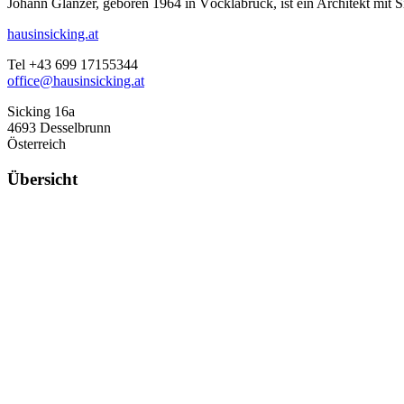
Johann Glanzer, geboren 1964 in Vöcklabruck, ist ein Architekt mit S
hausinsicking.at
Tel +43 699 17155344
office@hausinsicking.at
Sicking 16a
4693 Desselbrunn
Österreich
Übersicht