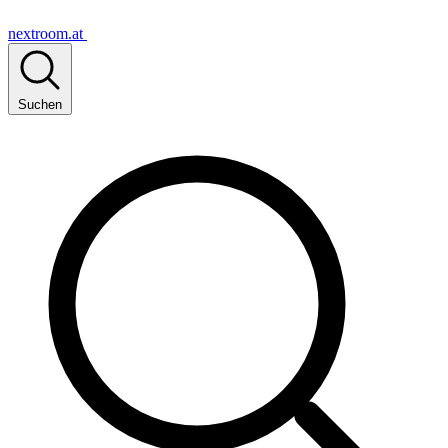
nextroom.at
Suchen