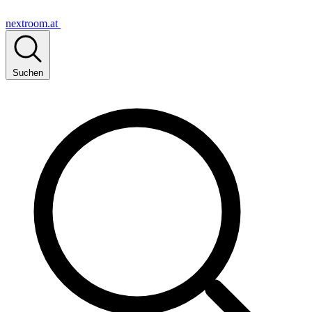
nextroom.at
Suchen