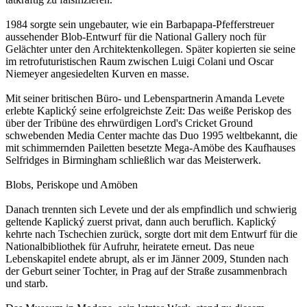
1984 sorgte sein ungebauter, wie ein Barbapapa-Pfefferstreuer
aussehender Blob-Entwurf für die National Gallery noch für
Gelächter unter den Architektenkollegen. Später kopierten sie seine
im retrofuturistischen Raum zwischen Luigi Colani und Oscar
Niemeyer angesiedelten Kurven en masse.
Mit seiner britischen Büro- und Lebenspartnerin Amanda Levete
erlebte Kaplický seine erfolgreichste Zeit: Das weiße Periskop des
über der Tribüne des ehrwürdigen Lord's Cricket Ground
schwebenden Media Center machte das Duo 1995 weltbekannt, die
mit schimmernden Pailetten besetzte Mega-Amöbe des Kaufhauses
Selfridges in Birmingham schließlich war das Meisterwerk.
Blobs, Periskope und Amöben
Danach trennten sich Levete und der als empfindlich und schwierig
geltende Kaplický zuerst privat, dann auch beruflich. Kaplický
kehrte nach Tschechien zurück, sorgte dort mit dem Entwurf für die
Nationalbibliothek für Aufruhr, heiratete erneut. Das neue
Lebenskapitel endete abrupt, als er im Jänner 2009, Stunden nach
der Geburt seiner Tochter, in Prag auf der Straße zusammenbrach
und starb.