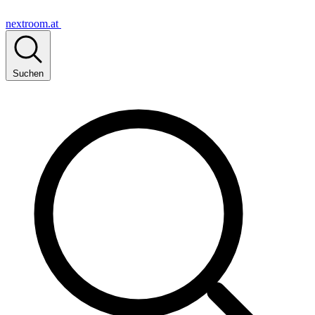
nextroom.at
Suchen