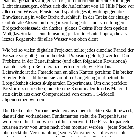
Nachbargebäudes aufgerissen ist, um durch euklidische Öffnungen
Licht einzusaugen, öffnet sich die Außenhaut von 10 Hills Place vor
allem dem Wasser; Fenster sind spärlich gesät, wohingegen die
Entwässerung in voller Breite durchläuft. In der Tat ist der einzige
skulpturale Akzent auf der ganzen Länge der höchst eintönigen
Erdgeschossfassade ein flaches, glattes Gesims über dem opaken
Mattglas-Sockel – eine feinsinnig platzierte »Unterlippe«, die als
letztes Regenrohr für alles Wasser von oben dient.
Wie bei so vielen digitalen Projekten sollte jedes einzelne Paneel der
Fassade sorgfältig und in höchster Präzision gefertigt werden. Doch
Probleme in der Bauaufnahme (und allen folgenden Revisionen)
machten sehr große Toleranzen erforderlich; wie Fontanas
Leinwände ist die Fassade nun an allen Kanten gerahmt: Ein breiter
Streifen Edelstahl trennt sie von ihrer Umgebung und betont die
Losgelöstheit dieses skulpturalen Experiments. Um eine perfekte
Passform zu erreichen, mussten die Koordinaten für das Material
statt direkt aus einer Computerdatei von einem 1:1-Modell
abgenommen werden.
Die Decken des Anbaus bestehen aus einem leichten Stahltragwerk,
das auf den vorhandenen Fundamenten steht; die Treppenhäuser
wurden schlicht und wirtschaftlich renoviert. Die Fassadenpaneele
mussten zwar von unten nach oben montiert werden – jeder Streifen
überdeckt die Verschraubung seines Vorgängers –, dies geschah