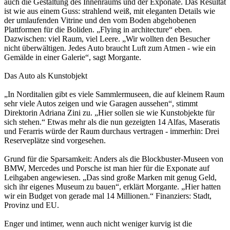
auch die Gestaltung des Innenraums und der Exponate. Das Resultat
ist wie aus einem Guss: strahlend weiß, mit eleganten Details wie
der umlaufenden Vitrine und den vom Boden abgehobenen
Plattformen für die Boliden. „Flying in architecture“ eben.
Dazwischen: viel Raum, viel Leere. „Wir wollten den Besucher
nicht überwältigen. Jedes Auto braucht Luft zum Atmen - wie ein
Gemälde in einer Galerie“, sagt Morgante.
Das Auto als Kunstobjekt
„In Norditalien gibt es viele Sammlermuseen, die auf kleinem Raum
sehr viele Autos zeigen und wie Garagen aussehen“, stimmt
Direktorin Adriana Zini zu. „Hier sollen sie wie Kunstobjekte für
sich stehen.“ Etwas mehr als die nun gezeigten 14 Alfas, Maseratis
und Ferarris würde der Raum durchaus vertragen - immerhin: Drei
Reserveplätze sind vorgesehen.
Grund für die Sparsamkeit: Anders als die Blockbuster-Museen von
BMW, Mercedes und Porsche ist man hier für die Exponate auf
Leihgaben angewiesen. „Das sind große Marken mit genug Geld,
sich ihr eigenes Museum zu bauen“, erklärt Morgante. „Hier hatten
wir ein Budget von gerade mal 14 Millionen.“ Finanziers: Stadt,
Provinz und EU.
Enger und intimer, wenn auch nicht weniger kurvig ist die