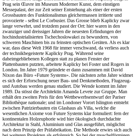
Prag sein Œuvre im Museum Moderner Kunst, dem einstigen
Messepalast, der zur Zeit seiner Entstehung als einer der ersten
Grossbauten des Funktionalismus gleichermassen irritierte und
provozierte - selbst Le Corbusier. Das Grosse blieb Kaplicky zwar
lange verwehrt, und trotzdem passt der Ort: hier waren in den
zwanziger und dreissiger Jahren die neuesten Erfindungen der
hochindustrialisierten Tschechoslowakei zu bewundern, von
schweren Maschinen bis zu feinsten optischen Geräten. Als es klar
war, dass diese Welt 1968 für immer verschwand, da verliess auch
der technikbegeisterte Kaplicky Prag. Während seine
daheimgebliebenen Kollegen statt zu planen Fenster der
Plattenbauten putzten, arbeitete Kaplicky bei Foster und Rogers in
London. Im Jahre 1979 gründete er dann zusammen mit David
Nixon das Büro «Future Systems». Die nächsten zehn Jahre widmet
es sich der Erforschung neuer Bau- und Denkmethoden, Flugzeug-
und Autobau werden genau studiert. Die Wende kommt im Jahre
1989. Da stösst die Architektin Amanda Levete zur Gruppe. Man
erhält den zweiten Preis für den Wettbewerbsentwurf der Pariser
Bibliothèque nationale; und im Londoner Vorort Islington entsteht
zwischen Patrizierbauten ein Glashaus als Villa, welche die
wesentlichen Axiome von Future Systems klar formuliert: fern der
kontinentalen Holzeuphorie wird hier ökologisch durchdachte
Architektur in Stahl, Aluminium und Glas ausgeführt, möglichst
nach dem Prinzip der Präfabrikation. Die Methode erwies sich auch
bei weiteren Projekten als erfolgreich. So bei der muschelförmigen