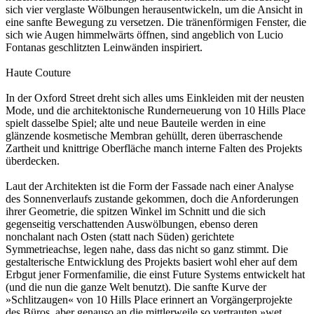
sich vier verglaste Wölbungen herausentwickeln, um die Ansicht in
eine sanfte Bewegung zu versetzen. Die tränenförmigen Fenster, die
sich wie Augen himmelwärts öffnen, sind angeblich von Lucio
Fontanas geschlitzten Leinwänden inspiriert.
Haute Couture
In der Oxford Street dreht sich alles ums Einkleiden mit der neusten
Mode, und die architektonische Runderneuerung von 10 Hills Place
spielt dasselbe Spiel; alte und neue Bauteile werden in eine
glänzende kosmetische Membran gehüllt, deren überraschende
Zartheit und knittrige Oberfläche manch interne Falten des Projekts
überdecken.
Laut der Architekten ist die Form der Fassade nach einer Analyse
des Sonnenverlaufs zustande gekommen, doch die Anforderungen
ihrer Geometrie, die spitzen Winkel im Schnitt und die sich
gegenseitig verschattenden Auswölbungen, ebenso deren
nonchalant nach Osten (statt nach Süden) gerichtete
Symmetrieachse, legen nahe, dass das nicht so ganz stimmt. Die
gestalterische Entwicklung des Projekts basiert wohl eher auf dem
Erbgut jener Formenfamilie, die einst Future Systems entwickelt hat
(und die nun die ganze Welt benutzt). Die sanfte Kurve der
»Schlitzaugen« von 10 Hills Place erinnert an Vorgängerprojekte
des Büros, aber genauso an die mittlerweile so vertrauten »wet