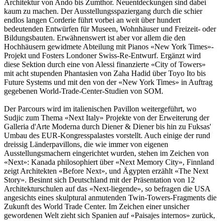
Architektur von Ando bis Zumthor. Neuentdeckungen sind dabei
kaum zu machen. Der Ausstellungsspaziergang durch die schier
endlos langen Corderie führt vorbei an weit über hundert
bedeutenden Entwürfen für Museen, Wohnhäuser und Freizeit- oder
Bildungsbauten. Erwähnenswert ist aber vor allem die den
Hochhäusern gewidmete Abteilung mit Pianos «New York Times»-
Projekt und Fosters Londoner Swiss-Re-Entwurf. Ergänzt wird
diese Sektion durch eine von Alessi finanzierte «City of Towers»
mit acht stupenden Phantasien von Zaha Hadid über Toyo Ito bis
Future Systems und mit den von der «New York Times» in Auftrag
gegebenen World-Trade-Center-Studien von SOM.
Der Parcours wird im italienischen Pavillon weitergeführt, wo
Sudjic zum Thema «Next Italy» Projekte von der Erweiterung der
Galleria d'Arte Moderna durch Diener & Diener bis hin zu Fuksas'
Umbau des EUR-Kongresspalastes vorstellt. Auch einige der rund
dreissig Länderpavillons, die wie immer von eigenen
Ausstellungsmachern eingerichtet wurden, stehen im Zeichen von
«Next»: Kanada philosophiert über «Next Memory City», Finnland
zeigt Architekten «Before Next», und Ägypten erzählt «The Next
Story». Besinnt sich Deutschland mit der Präsentation von 12
Architekturschulen auf das «Next-liegende», so befragen die USA
angesichts eines skulptural anmutenden Twin-Towers-Fragments die
Zukunft des World Trade Center. Im Zeichen einer unsicher
gewordenen Welt zieht sich Spanien auf «Paisajes internos» zurück,