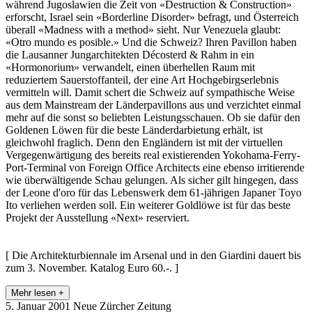
während Jugoslawien die Zeit von «Destruction & Construction»
erforscht, Israel sein «Borderline Disorder» befragt, und Österreich
überall «Madness with a method» sieht. Nur Venezuela glaubt:
«Otro mundo es posible.» Und die Schweiz? Ihren Pavillon haben
die Lausanner Jungarchitekten Décosterd & Rahm in ein
«Hormonorium» verwandelt, einen überhellen Raum mit
reduziertem Sauerstoffanteil, der eine Art Hochgebirgserlebnis
vermitteln will. Damit schert die Schweiz auf sympathische Weise
aus dem Mainstream der Länderpavillons aus und verzichtet einmal
mehr auf die sonst so beliebten Leistungsschauen. Ob sie dafür den
Goldenen Löwen für die beste Länderdarbietung erhält, ist
gleichwohl fraglich. Denn den Engländern ist mit der virtuellen
Vergegenwärtigung des bereits real existierenden Yokohama-Ferry-
Port-Terminal von Foreign Office Architects eine ebenso irritierende
wie überwältigende Schau gelungen. Als sicher gilt hingegen, dass
der Leone d'oro für das Lebenswerk dem 61-jährigen Japaner Toyo
Ito verliehen werden soll. Ein weiterer Goldlöwe ist für das beste
Projekt der Ausstellung «Next» reserviert.
[ Die Architekturbiennale im Arsenal und in den Giardini dauert bis
zum 3. November. Katalog Euro 60.-. ]
Mehr lesen +
5. Januar 2001
Neue Zürcher Zeitung