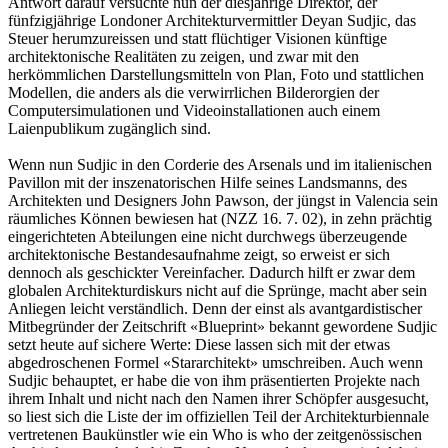
Antwort darauf versuchte nun der diesjährige Direktor, der
fünfzigjährige Londoner Architekturvermittler Deyan Sudjic, das
Steuer herumzureissen und statt flüchtiger Visionen künftige
architektonische Realitäten zu zeigen, und zwar mit den
herkömmlichen Darstellungsmitteln von Plan, Foto und stattlichen
Modellen, die anders als die verwirrlichen Bilderorgien der
Computersimulationen und Videoinstallationen auch einem
Laienpublikum zugänglich sind.
Wenn nun Sudjic in den Corderie des Arsenals und im italienischen
Pavillon mit der inszenatorischen Hilfe seines Landsmanns, des
Architekten und Designers John Pawson, der jüngst in Valencia sein
räumliches Können bewiesen hat (NZZ 16. 7. 02), in zehn prächtig
eingerichteten Abteilungen eine nicht durchwegs überzeugende
architektonische Bestandesaufnahme zeigt, so erweist er sich
dennoch als geschickter Vereinfacher. Dadurch hilft er zwar dem
globalen Architekturdiskurs nicht auf die Sprünge, macht aber sein
Anliegen leicht verständlich. Denn der einst als avantgardistischer
Mitbegründer der Zeitschrift «Blueprint» bekannt gewordene Sudjic
setzt heute auf sichere Werte: Diese lassen sich mit der etwas
abgedroschenen Formel «Stararchitekt» umschreiben. Auch wenn
Sudjic behauptet, er habe die von ihm präsentierten Projekte nach
ihrem Inhalt und nicht nach den Namen ihrer Schöpfer ausgesucht,
so liest sich die Liste der im offiziellen Teil der Architekturbiennale
vertretenen Baukünstler wie ein Who is who der zeitgenössischen