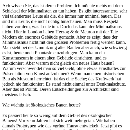
Ach wissen Sie, das ist deren Problem. Ich möchte nichts mit dem
Schicksal der Minimalisten zu tun haben. Es gibt interessantere, sehr
viel talentiertere Leute als die, die immer nur minimal bauen. Das
sind nur Leute, die nicht richtig hinschauen. Man muss Respekt
haben vor dem, was Leute tun. Doch das kann der Minimalismus
nicht. Hier in London haben Herzog & de Meuron mit der Tate
Modern ein enormes Gebäude gemacht. Aber es zeigt, dass der
Minimalismus nicht mit den grossen Problemen fertig werden kann.
Man sieht bei der Umnutzung alter Bauten aber auch, wie schwierig
es ist, heute noch Phantasie einzubringen. Man kann ein
Kunstmuseum in einem alten Gebäude einrichten, und es
funktioniert. Aber warum nicht gleich ein neues Haus bauen?
Warum verschwendet man so viel Geld, ohne etwas Ernsthaftes zur
Präsentation von Kunst aufzubauen? Wenn man einen historischen
Bau als Museum herrichtet, ist das eine Sache; das Kraftwerk hat
jedoch nie funktioniert. Es stand nicht einmal unter Denkmalschutz.
Aber das ist Politik. Deren Entscheidungen zur Architektur sind
meistens falsch.
Wie wichtig ist ökologisches Bauen heute?
Es passiert heute so wenig auf dem Gebiet des ökologischen
Bauens! Vor zehn Jahren hat sich weit mehr getan. Wir haben
damals Prototypen wie das «grüne Haus» entwickelt. Jetzt gibt es