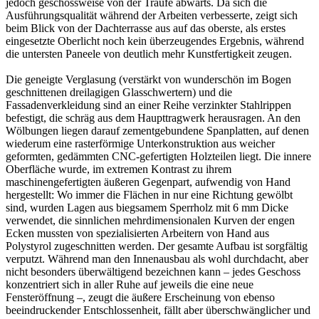
jedoch geschossweise von der Traufe abwärts. Da sich die
Ausführungsqualität während der Arbeiten verbesserte, zeigt sich
beim Blick von der Dachterrasse aus auf das oberste, als erstes
eingesetzte Oberlicht noch kein überzeugendes Ergebnis, während
die untersten Paneele von deutlich mehr Kunstfertigkeit zeugen.
Die geneigte Verglasung (verstärkt von wunderschön im Bogen
geschnittenen dreilagigen Glasschwertern) und die
Fassadenverkleidung sind an einer Reihe verzinkter Stahlrippen
befestigt, die schräg aus dem Haupttragwerk herausragen. An den
Wölbungen liegen darauf zementgebundene Spanplatten, auf denen
wiederum eine rasterförmige Unterkonstruktion aus weicher
geformten, gedämmten CNC-gefertigten Holzteilen liegt. Die innere
Oberfläche wurde, im extremen Kontrast zu ihrem
maschinengefertigten äußeren Gegenpart, aufwendig von Hand
hergestellt: Wo immer die Flächen in nur eine Richtung gewölbt
sind, wurden Lagen aus biegsamem Sperrholz mit 6 mm Dicke
verwendet, die sinnlichen mehrdimensionalen Kurven der engen
Ecken mussten von spezialisierten Arbeitern von Hand aus
Polystyrol zugeschnitten werden. Der gesamte Aufbau ist sorgfältig
verputzt. Während man den Innenausbau als wohl durchdacht, aber
nicht besonders überwältigend bezeichnen kann – jedes Geschoss
konzentriert sich in aller Ruhe auf jeweils die eine neue
Fensteröffnung –, zeugt die äußere Erscheinung von ebenso
beeindruckender Entschlossenheit, fällt aber überschwänglicher und