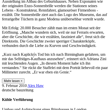
Ausstellung im Altbau des Geburtshauses. Neben Exponaten wie
der originalen Enzo-Sonnenbrille werden die Stationen seines
Lebens - Konstrukteur, Rennfahrer, glamouröser Firmenboss -
erzählt. Die Sonnenbrille ziert auch das Logo des Museums, das auf
ferrarigelbe Tüchern in ganz Modena unübersehbar verteilt wurde.
Mit Erfolg: 20.000 Besucher zählt man im ersten Monat seit der
Eröffnung. „Manche wundern sich, weil sie nur Ferraris erwarten,
aber die Geschichte, die wir erzählen, fasziniert alle“, freut sich die
Direktorin. Die Geschichte zweier sperriger Charakterköpfe,
verbunden durch die Liebe zu Kurven und Geschwindigkeit.
„Kurz nach Kaplickýs Tod bin ich nach Birmingham gefahren, um
mir das Selfridges-Kaufhaus anzusehen“, erinnert sich Adriana Zini
mit leuchtenden Augen. „In diesem Moment habe ich ihn
verstanden.“ Sie rückt die Staffelei mit dem Porträt liebevoll ein paar
Millimeter zurecht. „Er war eben ein Genie.“
Mehr lesen +
9. Februar 2010
Alex Haw
deutsche bauzeitung
Kühle Verführung
Umbau und Aufstockung eines Bürohauses in London