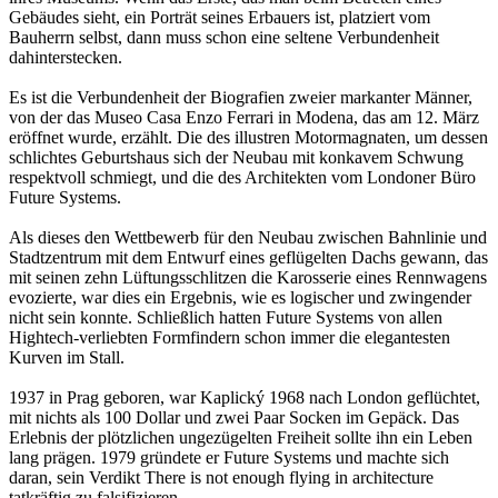
Gebäudes sieht, ein Porträt seines Erbauers ist, platziert vom
Bauherrn selbst, dann muss schon eine seltene Verbundenheit
dahinterstecken.
Es ist die Verbundenheit der Biografien zweier markanter Männer,
von der das Museo Casa Enzo Ferrari in Modena, das am 12. März
eröffnet wurde, erzählt. Die des illustren Motormagnaten, um dessen
schlichtes Geburtshaus sich der Neubau mit konkavem Schwung
respektvoll schmiegt, und die des Architekten vom Londoner Büro
Future Systems.
Als dieses den Wettbewerb für den Neubau zwischen Bahnlinie und
Stadtzentrum mit dem Entwurf eines geflügelten Dachs gewann, das
mit seinen zehn Lüftungsschlitzen die Karosserie eines Rennwagens
evozierte, war dies ein Ergebnis, wie es logischer und zwingender
nicht sein konnte. Schließlich hatten Future Systems von allen
Hightech-verliebten Formfindern schon immer die elegantesten
Kurven im Stall.
1937 in Prag geboren, war Kaplický 1968 nach London geflüchtet,
mit nichts als 100 Dollar und zwei Paar Socken im Gepäck. Das
Erlebnis der plötzlichen ungezügelten Freiheit sollte ihn ein Leben
lang prägen. 1979 gründete er Future Systems und machte sich
daran, sein Verdikt There is not enough flying in architecture
tatkräftig zu falsifizieren.