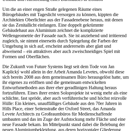
Um die an einer engen Straße gelegenen Räume eines
Bürogebäudes mit Tageslicht versorgen zu können, kippten die
Architekten Oberlichter aus der Fassadenebene heraus, mit denen
sie das Zenitallicht einfangen. Eine doppelt gekrümmte
Gebäudehaut aus Aluminium zeichnet die komplizierte
Wellengeometrie der Fassade nach. Sie ist anziehend und irritierend
zugleich, sie nimmt einerseits durch Spiegelung die Farben der
Umgebung in sich auf, erscheint andererseits aber glatt und
abweisend – ein attraktives aber auch zweischneidiges Spiel mit
Formen und Oberflächen.
Die Zukunft von Future Systems liegt seit dem Tode von Jan
Kaplický wohl allein in der Arbeit Amanda Levetes, obwohl diese
sich bereits 2008 aus dem gemeinsamen Büro herausgelöst hatte, um
ihr eigenes zu eröffnen und die gemeinsam entwickelten
Entwurfsmethoden aus ihrer eher geradlinigen Haltung heraus
fortzuführen. Eines ihrer ersten Soloprojekte ist wenig mehr als eine
schlichte, fast spröde, aber auch verführerische und höchst reizvolle
Hülle: Ein kleines, unauffälliges Gebäude aus den 70er Jahren in
Hills Place, einer Seitenstraße der Oxford Street, das Amanda
Levete Architects zu Großraumbüros für Medienschaffende
umbauten und das im Zuge der Aufstockung mehr Fläche und eine
neue Fassade bekam. Im Mittelpunkt stand dabei die Belebung der
neuen Aluminiumbekleidung, aus deren horizontaler Gliederung