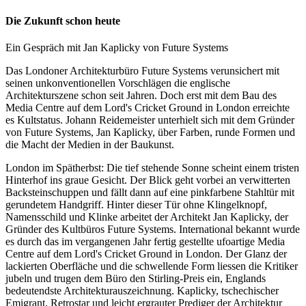
Die Zukunft schon heute
Ein Gespräch mit Jan Kaplicky von Future Systems
Das Londoner Architekturbüro Future Systems verunsichert mit
seinen unkonventionellen Vorschlägen die englische
Architekturszene schon seit Jahren. Doch erst mit dem Bau des
Media Centre auf dem Lord's Cricket Ground in London erreichte
es Kultstatus. Johann Reidemeister unterhielt sich mit dem Gründer
von Future Systems, Jan Kaplicky, über Farben, runde Formen und
die Macht der Medien in der Baukunst.
London im Spätherbst: Die tief stehende Sonne scheint einem tristen
Hinterhof ins graue Gesicht. Der Blick geht vorbei an verwitterten
Backsteinschuppen und fällt dann auf eine pinkfarbene Stahltür mit
gerundetem Handgriff. Hinter dieser Tür ohne Klingelknopf,
Namensschild und Klinke arbeitet der Architekt Jan Kaplicky, der
Gründer des Kultbüros Future Systems. International bekannt wurde
es durch das im vergangenen Jahr fertig gestellte ufoartige Media
Centre auf dem Lord's Cricket Ground in London. Der Glanz der
lackierten Oberfläche und die schwellende Form liessen die Kritiker
jubeln und trugen dem Büro den Stirling-Preis ein, Englands
bedeutendste Architekturauszeichnung. Kaplicky, tschechischer
Emigrant, Retrostar und leicht ergrauter Prediger der Architektur