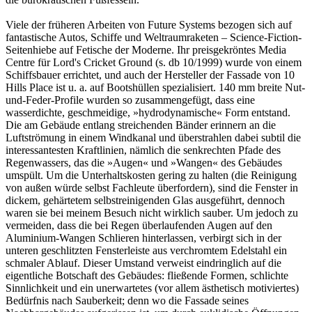
Viele der früheren Arbeiten von Future Systems bezogen sich auf
fantastische Autos, Schiffe und Weltraumraketen – Science-Fiction-
Seitenhiebe auf Fetische der Moderne. Ihr preisgekröntes Media
Centre für Lord's Cricket Ground (s. db 10/1999) wurde von einem
Schiffsbauer errichtet, und auch der Hersteller der Fassade von 10
Hills Place ist u. a. auf Bootshüllen spezialisiert. 140 mm breite Nut-
und-Feder-Profile wurden so zusammengefügt, dass eine
wasserdichte, geschmeidige, »hydrodynamische« Form entstand.
Die am Gebäude entlang streichenden Bänder erinnern an die
Luftströmung in einem Windkanal und überstrahlen dabei subtil die
interessantesten Kraftlinien, nämlich die senkrechten Pfade des
Regenwassers, das die »Augen« und »Wangen« des Gebäudes
umspült. Um die Unterhaltskosten gering zu halten (die Reinigung
von außen würde selbst Fachleute überfordern), sind die Fenster in
dickem, gehärtetem selbstreinigenden Glas ausgeführt, dennoch
waren sie bei meinem Besuch nicht wirklich sauber. Um jedoch zu
vermeiden, dass die bei Regen überlaufenden Augen auf den
Aluminium-Wangen Schlieren hinterlassen, verbirgt sich in der
unteren geschlitzten Fensterleiste aus verchromtem Edelstahl ein
schmaler Ablauf. Dieser Umstand verweist eindringlich auf die
eigentliche Botschaft des Gebäudes: fließende Formen, schlichte
Sinnlichkeit und ein unerwartetes (vor allem ästhetisch motiviertes)
Bedürfnis nach Sauberkeit; denn wo die Fassade seines