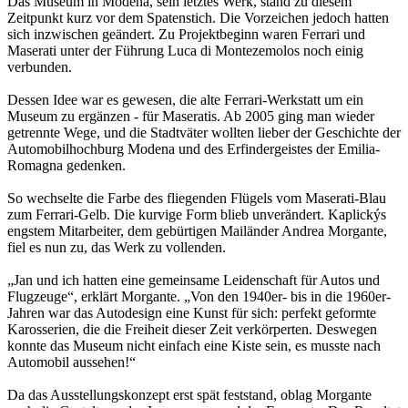
Das Museum in Modena, sein letztes Werk, stand zu diesem
Zeitpunkt kurz vor dem Spatenstich. Die Vorzeichen jedoch hatten
sich inzwischen geändert. Zu Projektbeginn waren Ferrari und
Maserati unter der Führung Luca di Montezemolos noch einig
verbunden.
Dessen Idee war es gewesen, die alte Ferrari-Werkstatt um ein
Museum zu ergänzen - für Maseratis. Ab 2005 ging man wieder
getrennte Wege, und die Stadtväter wollten lieber der Geschichte der
Automobilhochburg Modena und des Erfindergeistes der Emilia-
Romagna gedenken.
So wechselte die Farbe des fliegenden Flügels vom Maserati-Blau
zum Ferrari-Gelb. Die kurvige Form blieb unverändert. Kaplickýs
engstem Mitarbeiter, dem gebürtigen Mailänder Andrea Morgante,
fiel es nun zu, das Werk zu vollenden.
„Jan und ich hatten eine gemeinsame Leidenschaft für Autos und
Flugzeuge“, erklärt Morgante. „Von den 1940er- bis in die 1960er-
Jahren war das Autodesign eine Kunst für sich: perfekt geformte
Karosserien, die die Freiheit dieser Zeit verkörperten. Deswegen
konnte das Museum nicht einfach eine Kiste sein, es musste nach
Automobil aussehen!“
Da das Ausstellungskonzept erst spät feststand, oblag Morgante