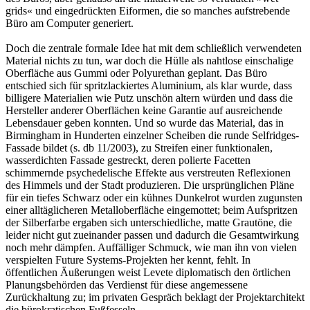
grids« und eingedrückten Eiformen, die so manches aufstrebende
Büro am Computer generiert.
Doch die zentrale formale Idee hat mit dem schließlich verwendeten
Material nichts zu tun, war doch die Hülle als nahtlose einschalige
Oberfläche aus Gummi oder Polyurethan geplant. Das Büro
entschied sich für spritzlackiertes Aluminium, als klar wurde, dass
billigere Materialien wie Putz unschön altern würden und dass die
Hersteller anderer Oberflächen keine Garantie auf ausreichende
Lebensdauer geben konnten. Und so wurde das Material, das in
Birmingham in Hunderten einzelner Scheiben die runde Selfridges-
Fassade bildet (s. db 11/2003), zu Streifen einer funktionalen,
wasserdichten Fassade gestreckt, deren polierte Facetten
schimmernde psychedelische Effekte aus verstreuten Reflexionen
des Himmels und der Stadt produzieren. Die ursprünglichen Pläne
für ein tiefes Schwarz oder ein kühnes Dunkelrot wurden zugunsten
einer alltäglicheren Metalloberfläche eingemottet; beim Aufspritzen
der Silberfarbe ergaben sich unterschiedliche, matte Grautöne, die
leider nicht gut zueinander passen und dadurch die Gesamtwirkung
noch mehr dämpfen. Auffälliger Schmuck, wie man ihn von vielen
verspielten Future Systems-Projekten her kennt, fehlt. In
öffentlichen Äußerungen weist Levete diplomatisch den örtlichen
Planungsbehörden das Verdienst für diese angemessene
Zurückhaltung zu; im privaten Gespräch beklagt der Projektarchitekt
die bürokratischen Fußfesseln.