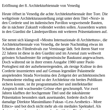
Eröffnung der 8. Architekturbiennale von Venedig
Heute öffnet in Venedig die achte Architekturbiennale ihre Tore. Die
weltgrösste Architekturausstellung zeigt unter dem Titel «Next» in
den Corderie und im italienischen Pavillon wegweisende Bauten,
die in nächster Zukunft vollendet werden sollen. Ausserdem warten
in den Giardini die Länderpavillons mit weiteren Präsentationen auf.
Sie nennt sich klangvoll «Mostra Internazionale di Architettura», die
Architekturbiennale von Venedig, die heute Nachmittag etwas im
Schatten des Filmfestivals zur Vernissage lädt. Seit ihrem Start vor
22 Jahren ist diese in den Giardini und im Arsenal zum weltweit
grössten Schaufenster für zeitgenössische Baukunst angewachsen.
Doch während sie in ihrer ersten Ausgabe 1980 unter Paolo
Portoghesi mit der aufsehenerregenden, als riesige Kulisse in den
Corderie inszenierten und auf Genuas legendäre Palastmeile
anspielenden Strada Novissima den Zeitgeist der architektonischen
Postmoderne einfing und so der Architektur ein breites Publikum
sichern konnte, ist ihr programmatischer und intellektueller
Anspruch mit wachsender Grösse eher geschrumpft. Vor zwei
Jahren klafften der hochgemute Titel und die inkohärente
Präsentation besonders stark auseinander, forderte doch der
damalige Direktor Massimiliano Fuksas «Less Aesthetics - More
Ethics» und bot doch nicht mehr als ein mediales Spektakel. Als