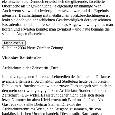
ekstatischer aus. Dennoch erweist sich die glitzernde, facettierte
Oberfläche als ungewöhnliche, ja eigenartig unstimmige Wahl.
Auch wenn sie wohl schwierig umzusetzen war und das Ergebnis
intensiver Beschäftigung mit metallischen Spritzbeschichtungen ist,
lenkt sie doch von der schlichten Geschmeidigkeit der vier schönen
Fassadenformen ab und fesselt dabei das Auge weit weniger als man
hoffen und erwarten könnte; man zwinkert – und hätte beinahe die
schönen Augen übersehen.
Mehr lesen +
9. Januar 2004
Neue Zürcher Zeitung
Visionäre Baukünstler
Architektur in der Zeitschrift „Du“
In den vergangenen Jahren zu Leitmedien des kulturellen Diskurses
avanciert, geniessen Architektur und Städtebau heute beim breiten
Publikum Aufmerksamkeit wie nie zuvor. Dies spiegelt sich auch in
den mehr oder weniger geglückten Architektur-Sonderheften der
Zeitschrift «Du» wider. Es erstaunt daher nicht, dass sich deren
letzte Nummer im alten Kleid erneut mit Baukunst befasst. Als
Gastredaktor stellte Dietmar Steiner, Direktor des
Architekturzentrums Wien, eine Ausgabe zusammen, die von
baukünstlerischen Utopien handelt. Diesen spürt Bart Lootsma in