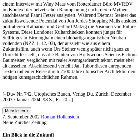
einem Interview mit Winy Maas vom Rotterdamer Büro MVRDV
im Kontext der helvetischen Raumplanung nach, deren Mythen
anschliessend Fanni Fetzer analysiert. Während Dietmar Steiner das
zukunftsweisende Potenzial von Jon Jerdes Shopping Malls auslotet,
porträtieren Katharina und Gerhard Matzig die Visionen von Future
Systems. Diese Londoner Kultarchitekten konnten jüngst für
Selfridges in Birmingham einen blobartig-organischen Neubau
vollenden (NZZ 1. 12. 03), der aussieht wie aus einem
Zukunftsfilm, auch wenn Urs Steiner wenig später nicht ganz zu
Unrecht feststellt, dass die Bauten von Hollywoods Science-Fiction-
Baumeister, verglichen mit realer Avantgardearchitektur, meist eher
alt aussehen. Abschliessend verleiht Jan Tabor diesen anregenden
Texten mit einer Reise durch 2500 Jahre utopischer Architektur den
nötigen kunstgeschichtlichen Rahmen.
[«Du» Nr. 742. Utopisches Bauen. Verlag Du, Zürich, Dezember
2003 / Januar 2004. 98 S., Fr. 20.-.]
Mehr lesen +
7. September 2002
Roman Hollenstein
Neue Zürcher Zeitung
Ein Blick in die Zukunft