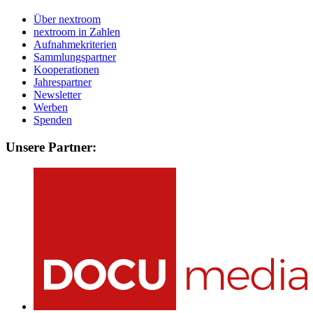
Über nextroom
nextroom in Zahlen
Aufnahmekriterien
Sammlungspartner
Kooperationen
Jahrespartner
Newsletter
Werben
Spenden
Unsere Partner: