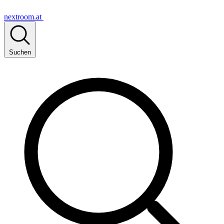
nextroom.at
Suchen