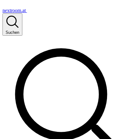
nextroom.at
Suchen