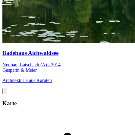
Badehaus Aichwaldsee
Neubau, Latschach (A) - 2014
Gasparin & Meier
Architektur Haus Kärnten
Karte