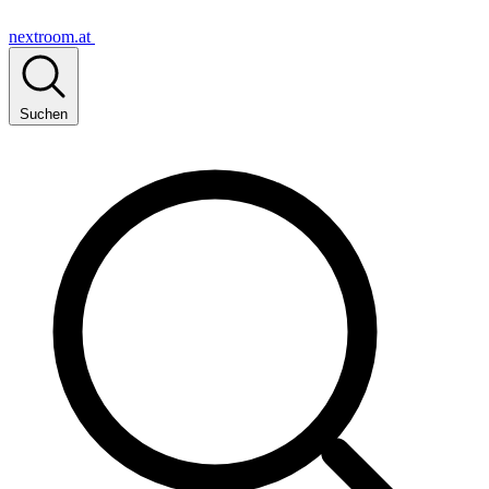
nextroom.at
Suchen