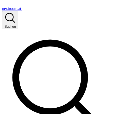
nextroom.at
Suchen