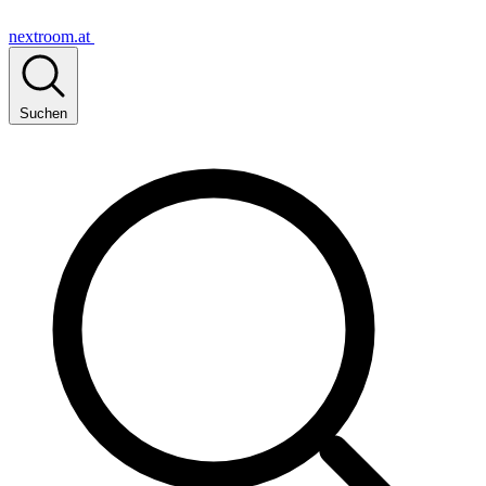
nextroom.at
Suchen