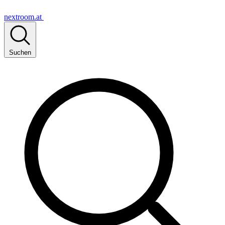
nextroom.at
Suchen