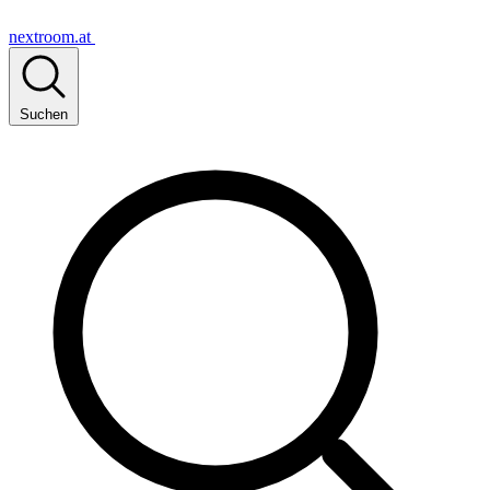
nextroom.at
Suchen