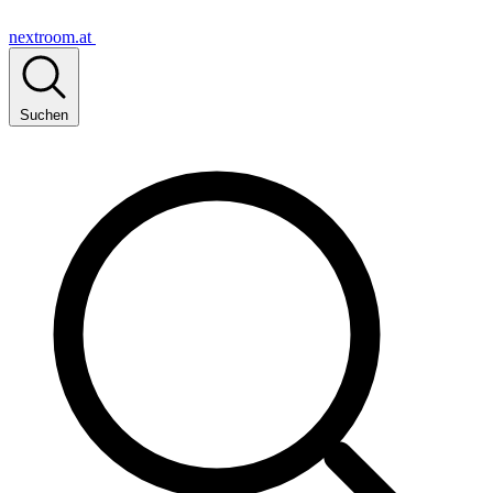
nextroom.at
Suchen