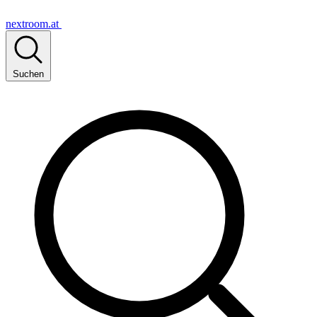
nextroom.at
Suchen