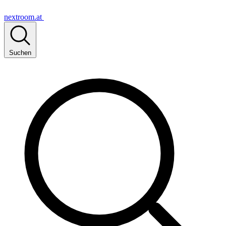
nextroom.at
Suchen