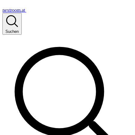
nextroom.at
Suchen