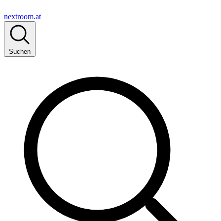
nextroom.at
Suchen