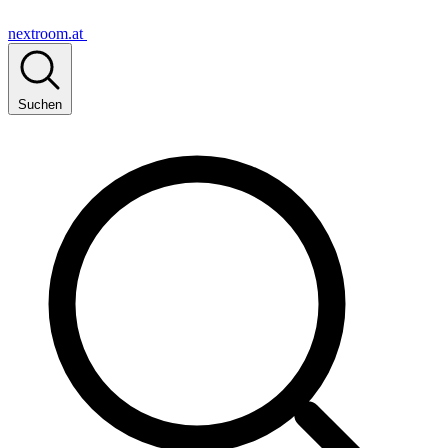
nextroom.at
Suchen