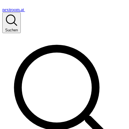
nextroom.at
Suchen