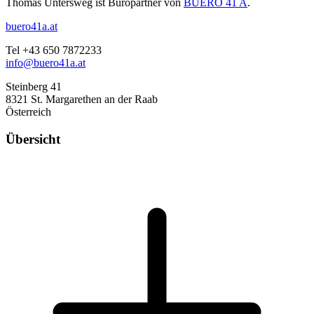
Thomas Untersweg ist Büropartner von
BUERO 41 A
.
buero41a.at
Tel +43 650 7872233
info@buero41a.at
Steinberg 41
8321 St. Margarethen an der Raab
Österreich
Übersicht