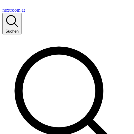
nextroom.at
Suchen