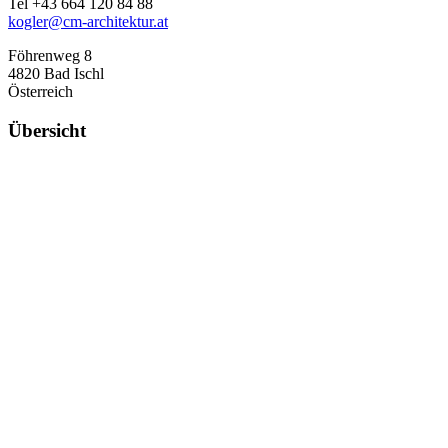
Tel ‪+43 664‬ ‪120 84 88‬
kogler@cm-architektur.at
Föhrenweg 8
4820 Bad Ischl
Österreich
Übersicht