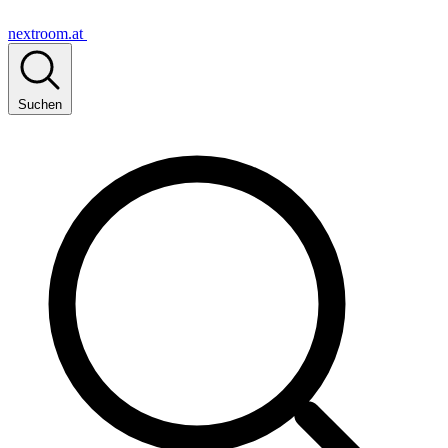
nextroom.at
Suchen