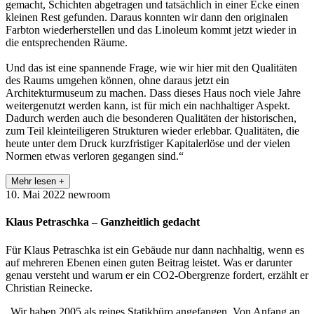
gemacht, Schichten abgetragen und tatsächlich in einer Ecke einen
kleinen Rest gefunden. Daraus konnten wir dann den originalen
Farbton wiederherstellen und das Linoleum kommt jetzt wieder in
die entsprechenden Räume.
Und das ist eine spannende Frage, wie wir hier mit den Qualitäten
des Raums umgehen können, ohne daraus jetzt ein
Architekturmuseum zu machen. Dass dieses Haus noch viele Jahre
weitergenutzt werden kann, ist für mich ein nachhaltiger Aspekt.
Dadurch werden auch die besonderen Qualitäten der historischen,
zum Teil kleinteiligeren Strukturen wieder erlebbar. Qualitäten, die
heute unter dem Druck kurzfristiger Kapitalerlöse und der vielen
Normen etwas verloren gegangen sind.“
Mehr lesen +
10. Mai 2022
newroom
Klaus Petraschka – Ganzheitlich gedacht
Für Klaus Petraschka ist ein Gebäude nur dann nachhaltig, wenn es
auf mehreren Ebenen einen guten Beitrag leistet. Was er darunter
genau versteht und warum er ein CO2-Obergrenze fordert, erzählt er
Christian Reinecke.
„Wir haben 2005 als reines Statikbüro angefangen. Von Anfang an