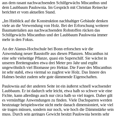
aus dem rasant nachwachsenden Schilfgewächs Miscanthus und
dem Laubbaum Paulownia. Im Gespräch mit Christian Reinecke
berichtet er vom aktuellen Stand.
„Im Hinblick auf die Konstruktion nachhaltiger Gebäude denken
viele an die Verwendung von Holz. Bei der Erforschung weiterer
Baumaterialien aus nachwachsenden Rohstoffen rücken das
Schilfgewächs Miscanthus und der Laubbaum Paulownia immer
mehr in den Fokus.
An der Alanus-Hochschule bei Bonn erforschen wir die
Anwendung neuer Baustoffe aus diesen Pflanzen. Miscanthus ist
eine sehr vielseitige Pflanze, quasi ein Superschilf. Sie wächst in
unseren Breitengraden etwa drei Meter pro Jahr und ergibt
ungewöhnlich viel Biomasse pro Hektar. Die Faser des Miscanthus
ist sehr stabil, etwa viermal so zugfest wie Holz. Das Innere des
Halmes besitzt zudem sehr gute dämmende Eigenschaften.
Paulownia auf der anderen Seite ist ein äußerst schnell wachsender
Laubbaum. Er ist dadurch sehr leicht, etwa halb so schwer wie eine
Fichte, kann allerdings auch nur circa halb so viel tragen. Daher gilt
es vernünftige Anwendungen zu finden. Viele Dachsparren werden
heutzutage beispielsweise nicht mehr danach dimensioniert, wie viel
sie tragen müssen, sondern nur noch, wie hoch die Dämmstärke sein
muss. Durch sein geringes Gewicht besitzt Paulownia bereits sehr