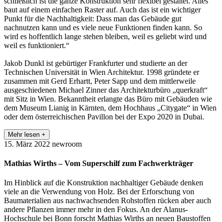
schließlich ist die ganze Konstruktion sehr flexibel gestaltet. Alles
baut auf einem einfachen Raster auf. Auch das ist ein wichtiger
Punkt für die Nachhaltigkeit: Dass man das Gebäude gut
nachnutzen kann und es viele neue Funktionen finden kann. So
wird es hoffentlich lange stehen bleiben, weil es geliebt wird und
weil es funktioniert.“
Jakob Dunkl ist gebürtiger Frankfurter und studierte an der
Technischen Universität in Wien Architektur. 1998 gründete er
zusammen mit Gerd Erhartt, Peter Sapp und dem mittlerweile
ausgeschiedenen Michael Zinner das Architekturbüro „querkraft“
mit Sitz in Wien. Bekanntheit erlangte das Büro mit Gebäuden wie
dem Museum Lianig in Kärnten, dem Hochhaus „Citygate“ in Wien
oder dem österreichischen Pavillon bei der Expo 2020 in Dubai.
Mehr lesen +
15. März 2022
newroom
Mathias Wirths – Vom Superschilf zum Fachwerkträger
Im Hinblick auf die Konstruktion nachhaltiger Gebäude denken
viele an die Verwendung von Holz. Bei der Erforschung von
Baumaterialien aus nachwachsenden Rohstoffen rücken aber auch
andere Pflanzen immer mehr in den Fokus. An der Alanus-
Hochschule bei Bonn forscht Mathias Wirths an neuen Baustoffen