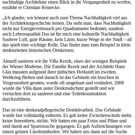
nachhaltige Architektur einen Blick in die Vergangenheit zu werfen,
erzählte er Christian Reinecke.
„Ich glaube, wir können auch zum Thema Nachhaltigkeit viel aus
der Architekturgeschichte lernen. Da sieht man, dass Nachhaltigkeit
nicht nur Energieverbrauch pro Quadratmeter bedeutet, sondern
auch Lebensqualität Das ist für mich eine kulturelle Nachhaltigkeit.
Saubere Luft, gute Räume, kein Lärm, kurze Wege in der Stadt – all
das spielt eine wichtige Rolle. Das findet man zum Beispiel in klein
strukturierten historischen Ortskernen.
Aktuell sanieren wir die Villa Rezek, eines der wenigen Beispiele
der Wiener Moderne. Die Familie Rezek und der Architekt Hans
Glas mussten aufgrund ihrer jüdischen Herkunft im zweiten
Weltkrieg fliehen und danach ist das Gebäude ein bisschen in
Vergessenheit geraten, wurde oft umgebaut und verändert. 2008
wurde die Villa dann unter Denkmalschutz gestellt und wir
versuchen dort zu sanieren und eine Teilrekonstruktion
durchzuführen.
Das ist eine denkmalpflegerische Detektivarbeit. Das Gebäude
wurde fast vollständig entkernt. Es gab keine Zwischenwände mehr,
keine Innentüren, nichts. Wir hatten ein paar Fotos und Pläne und
sind damit auf Spurensuche gegangen. Es gab Aufzeichnungen von
einem grünen Linoleumboden. Wir haben uns dann auf die Suche