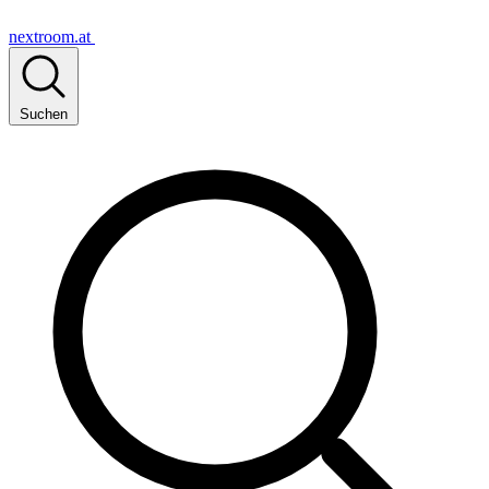
nextroom.at
Suchen