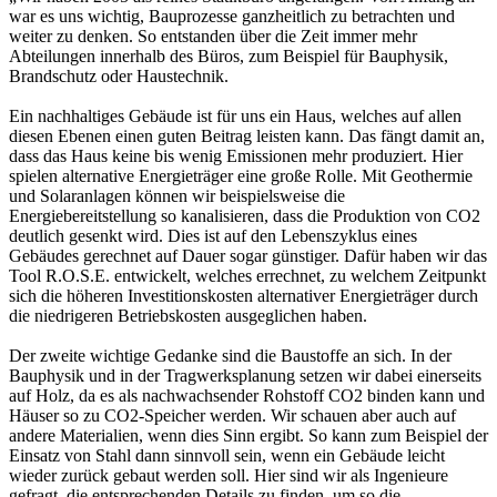
war es uns wichtig, Bauprozesse ganzheitlich zu betrachten und
weiter zu denken. So entstanden über die Zeit immer mehr
Abteilungen innerhalb des Büros, zum Beispiel für Bauphysik,
Brandschutz oder Haustechnik.
Ein nachhaltiges Gebäude ist für uns ein Haus, welches auf allen
diesen Ebenen einen guten Beitrag leisten kann. Das fängt damit an,
dass das Haus keine bis wenig Emissionen mehr produziert. Hier
spielen alternative Energieträger eine große Rolle. Mit Geothermie
und Solaranlagen können wir beispielsweise die
Energiebereitstellung so kanalisieren, dass die Produktion von CO2
deutlich gesenkt wird. Dies ist auf den Lebenszyklus eines
Gebäudes gerechnet auf Dauer sogar günstiger. Dafür haben wir das
Tool R.O.S.E. entwickelt, welches errechnet, zu welchem Zeitpunkt
sich die höheren Investitionskosten alternativer Energieträger durch
die niedrigeren Betriebskosten ausgeglichen haben.
Der zweite wichtige Gedanke sind die Baustoffe an sich. In der
Bauphysik und in der Tragwerksplanung setzen wir dabei einerseits
auf Holz, da es als nachwachsender Rohstoff CO2 binden kann und
Häuser so zu CO2-Speicher werden. Wir schauen aber auch auf
andere Materialien, wenn dies Sinn ergibt. So kann zum Beispiel der
Einsatz von Stahl dann sinnvoll sein, wenn ein Gebäude leicht
wieder zurück gebaut werden soll. Hier sind wir als Ingenieure
gefragt, die entsprechenden Details zu finden, um so die