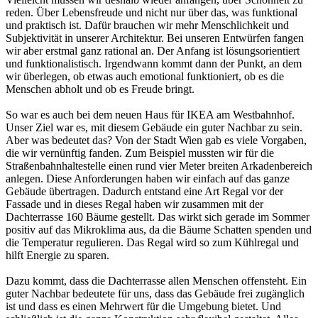
reden. Über Lebensfreude und nicht nur über das, was funktional
und praktisch ist. Dafür brauchen wir mehr Menschlichkeit und
Subjektivität in unserer Architektur. Bei unseren Entwürfen fangen
wir aber erstmal ganz rational an. Der Anfang ist lösungsorientiert
und funktionalistisch. Irgendwann kommt dann der Punkt, an dem
wir überlegen, ob etwas auch emotional funktioniert, ob es die
Menschen abholt und ob es Freude bringt.
So war es auch bei dem neuen Haus für IKEA am Westbahnhof.
Unser Ziel war es, mit diesem Gebäude ein guter Nachbar zu sein.
Aber was bedeutet das? Von der Stadt Wien gab es viele Vorgaben,
die wir vernünftig fanden. Zum Beispiel mussten wir für die
Straßenbahnhaltestelle einen rund vier Meter breiten Arkadenbereich
anlegen. Diese Anforderungen haben wir einfach auf das ganze
Gebäude übertragen. Dadurch entstand eine Art Regal vor der
Fassade und in dieses Regal haben wir zusammen mit der
Dachterrasse 160 Bäume gestellt. Das wirkt sich gerade im Sommer
positiv auf das Mikroklima aus, da die Bäume Schatten spenden und
die Temperatur regulieren. Das Regal wird so zum Kühlregal und
hilft Energie zu sparen.
Dazu kommt, dass die Dachterrasse allen Menschen offensteht. Ein
guter Nachbar bedeutete für uns, dass das Gebäude frei zugänglich
ist und dass es einen Mehrwert für die Umgebung bietet. Und