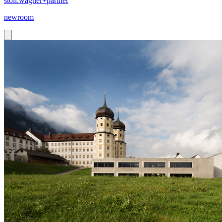
stoll.wagner+partner
newroom