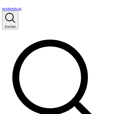
nextroom.at
Suchen