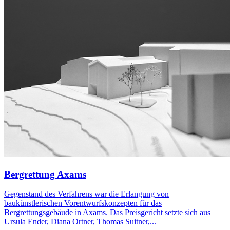
Bergrettung Axams
Gegenstand des Verfahrens war die Erlangung von
baukünstlerischen Vorentwurfskonzepten für das
Bergrettungsgebäude in Axams. Das Preisgericht setzte sich aus
Ursula Ender, Diana Ortner, Thomas Suitner,...