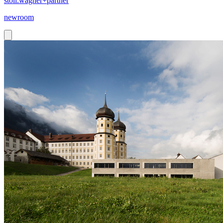
stoll.wagner+partner
newroom