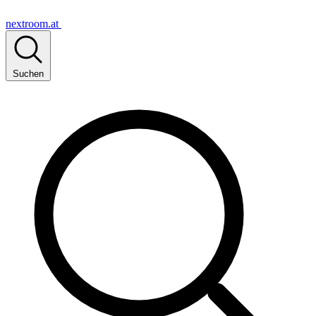
nextroom.at
Suchen