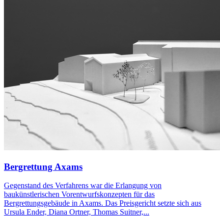
Bergrettung Axams
Gegenstand des Verfahrens war die Erlangung von
baukünstlerischen Vorentwurfskonzepten für das
Bergrettungsgebäude in Axams. Das Preisgericht setzte sich aus
Ursula Ender, Diana Ortner, Thomas Suitner,...